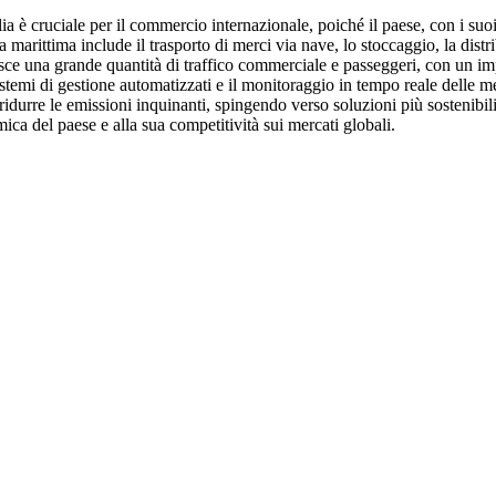
alia è cruciale per il commercio internazionale, poiché il paese, con i s
arittima include il trasporto di merci via nave, lo stoccaggio, la distrib
tisce una grande quantità di traffico commerciale e passeggeri, con un imp
stemi di gestione automatizzati e il monitoraggio in tempo reale delle mer
ridurre le emissioni inquinanti, spingendo verso soluzioni più sostenibili
ica del paese e alla sua competitività sui mercati globali.