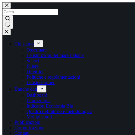
Salta
al
contenuto
Nessun
risultato
Chi siamo
Ossermare
Le istituzioni del mare Italiane
Settori
Filiere
Direttrici
Politiche e regolamentazioni
I nostri Partner
Banche dati
Dashboard
I numeri blu
Indicatori Economia Blu
Quadro definitorio e metodologico
Moltiplicatori
Pubblicazioni
Comunicazione
Contatti